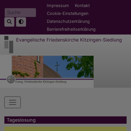
Direkt
Fußbereichsmenü
Impressum
Kontakt
zum
Cookie-Einstellungen
Suche
Inhalt
Datenschutzerklärung
Barrierefreiheitserklärung
Evangelische Friedenskirche Kitzingen-Siedlung
Hauptnavigation
Tageslosung