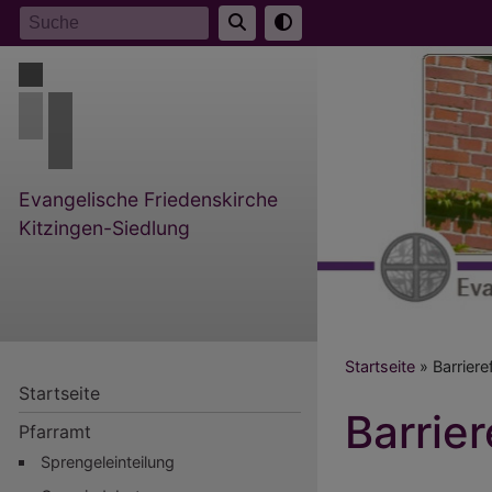
Direkt
Suche
zum
Inhalt
Evangelische Friedenskirche
Kitzingen-Siedlung
Breadcr
Startseite
Barriere
Startseite
Barrier
Pfarramt
Sprengeleinteilung