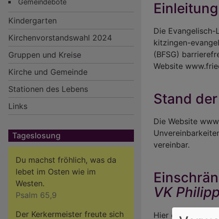
Gemeindebote
Einleitung
Kindergarten
Die Evangelisch-L
Hauptnavigation
Kirchenvorstandswahl 2024
kitzingen-evangel
(BFSG) barrierefre
Gruppen und Kreise
Website www.frie
Kirche und Gemeinde
Stationen des Lebens
Stand der
Links
Die Website www.
Unvereinbarkeite
Tageslosung
vereinbar.
Du machst fröhlich, was da
lebet im Osten wie im
Einschrän
Westen.
VK Philipp
Psalm 65,9
Der Kerkermeister freute sich
Hier den Text für