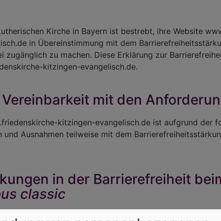
utherischen Kirche in Bayern ist bestrebt, ihre Website ww
isch.de in Übereinstimmung mit dem Barrierefreiheitsstär
i zugänglich zu machen. Diese Erklärung zur Barrierefreiheit
denskirche-kitzingen-evangelisch.de.
 Vereinbarkeit mit den Anforderu
friedenskirche-kitzingen-evangelisch.de ist aufgrund der 
n und Ausnahmen teilweise mit dem Barrierefreiheitsstärku
kungen in der Barrierefreiheit b
us classic
 vk_classic einfügen