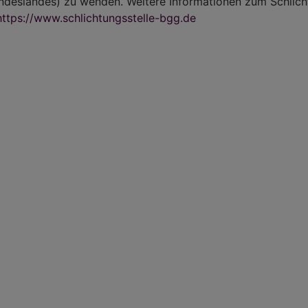
undeslandes) zu wenden.
Weitere Informationen zum Schlic
https://www.schlichtungsstelle-bgg.de
6